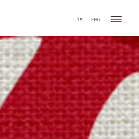
ITA
ENG