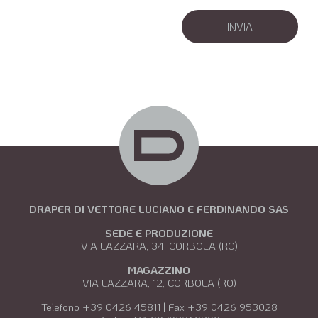
DRAPER DI VETTORE LUCIANO E FERDINANDO SAS
SEDE E PRODUZIONE
VIA LAZZARA, 34, CORBOLA (RO)
MAGAZZINO
VIA LAZZARA, 12, CORBOLA (RO)
Telefono +39 0426 45811 | Fax +39 0426 953028